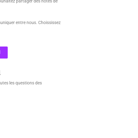
ouhaitez partager des notes de
uniquer entre nous. Choississez
d
l
tes les questions des